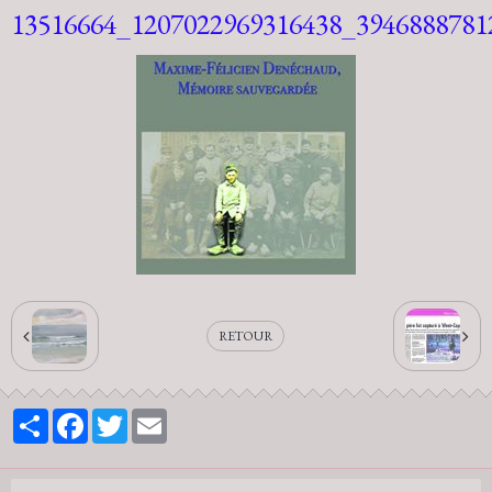
13516664_1207022969316438_3946888781
RETOUR
Partager
Facebook
Twitter
Email