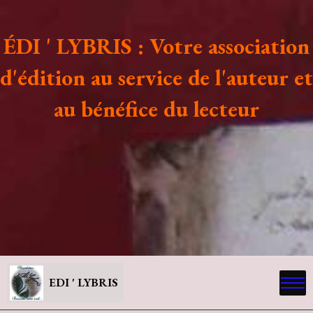
ÉDI ' LYBRIS : Votre association
d'édition au service de l'auteur et
au bénéfice du lecteur
EDI ' LYBRIS