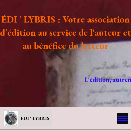
ÉDI ' LYBRIS : Votre association
d'édition au service de l'auteur et
au bénéfice du lecteur
L'édition, autre
EDI ' LYBRIS